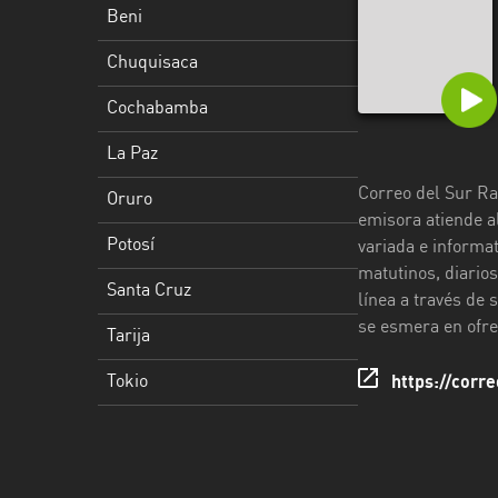
Beni
Potosí
Chuquisaca
Santa
Cruz
Cochabamba
Tarija
La Paz
Correo del Sur Rad
Tokio
Oruro
emisora atiende a
Potosí
variada e informa
matutinos, diario
Santa Cruz
línea a través de 
se esmera en ofre
Tarija
Tokio
https://corr