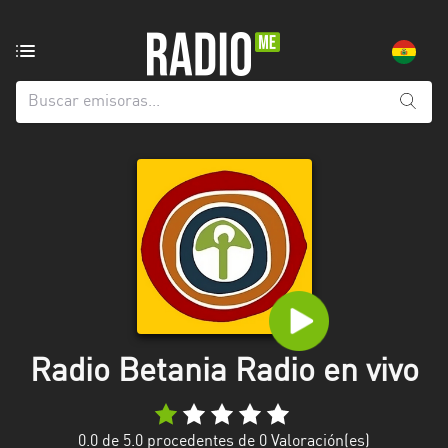
Emisoras
de
radio
de:
Todas
las
provincias
Beni
Chuquisaca
Cochabamba
Radio Betania Radio en vivo
La
Paz
Oruro
0.0
de 5.0 procedentes de
0
Valoración(es)