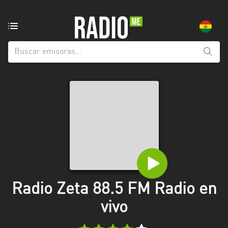
Emisoras
de
radio
de:
Todas
las
provincias
Beni
Chuquisaca
Cochabamba
Radio Zeta 88.5 FM Radio en
La
Paz
vivo
Oruro